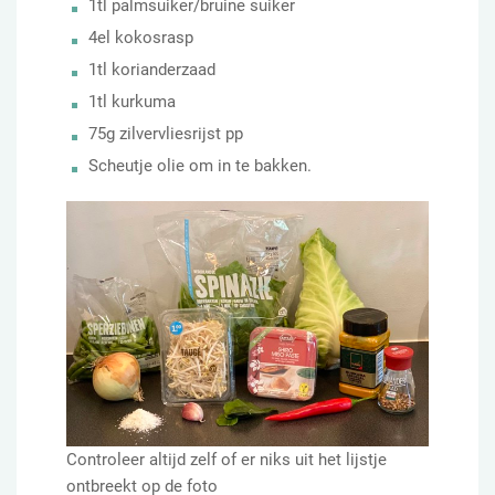
1tl palmsuiker/bruine suiker
4el kokosrasp
1tl korianderzaad
1tl kurkuma
75g zilvervliesrijst pp
Scheutje olie om in te bakken.
Controleer altijd zelf of er niks uit het lijstje
ontbreekt op de foto