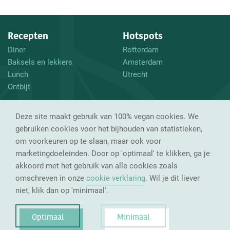
Recepten
Hotspots
Diner
Rotterdam
Baksels en lekkers
Amsterdam
Lunch
Utrecht
Ontbijt
En verder
Volg mij
Deze site maakt gebruik van 100% vegan cookies. We
Waarom vegan?
Instagram
gebruiken cookies voor het bijhouden van statistieken,
Tips
Facebook
om voorkeuren op te slaan, maar ook voor
Over mij
marketingdoeleinden. Door op 'optimaal' te klikken, ga je
Contact
akkoord met het gebruik van alle cookies zoals
omschreven in onze
cookie verklaring
. Wil je dit liever
niet, klik dan op 'minimaal'.
Optimaal
Minimaal
© 2026 Plantbased Dennis
Privacy & cookies