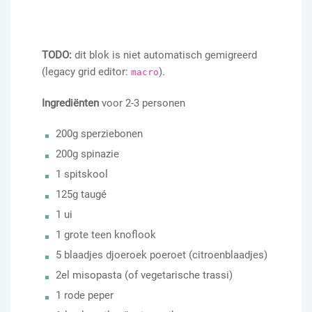
TODO:
dit blok is niet automatisch gemigreerd
(legacy grid editor:
).
macro
Ingrediënten
voor 2-3 personen
200g sperziebonen
200g spinazie
1 spitskool
125g taugé
1 ui
1 grote teen knoflook
5 blaadjes djoeroek poeroet (citroenblaadjes)
2el misopasta (of vegetarische trassi)
1 rode peper