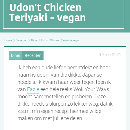
Udon't Chicken
Teriyaki - vegan
Home
Recepten
Diner
Udon't Chicken Teriyaki - vegan
19 mei 2021
Diner
Recepten
Ik heb een oude liefde herontdekt en haar
naam is udon: van die dikke, Japanse
noedels. Ik kwam haar weer tegen toen ik
van
Eazie
een hele reeks Wok Your Ways
mocht samenstellen en proberen. Deze
dikke noedels slurpen zó lekker weg, dat ik
z.s.m. m’n eigen recept hiermee wilde
maken om met jullie te delen.