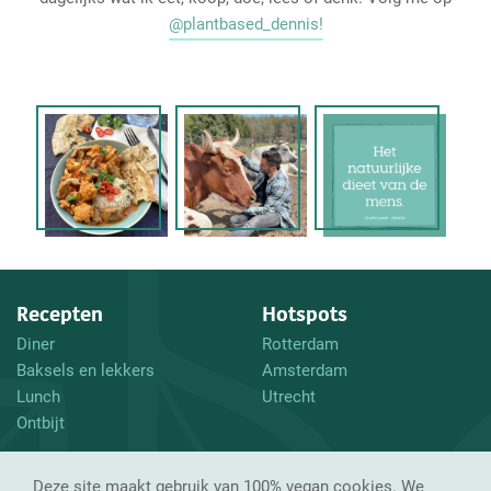
@plantbased_dennis!
Recepten
Hotspots
Diner
Rotterdam
Baksels en lekkers
Amsterdam
Lunch
Utrecht
Ontbijt
En verder
Volg mij
Deze site maakt gebruik van 100% vegan cookies. We