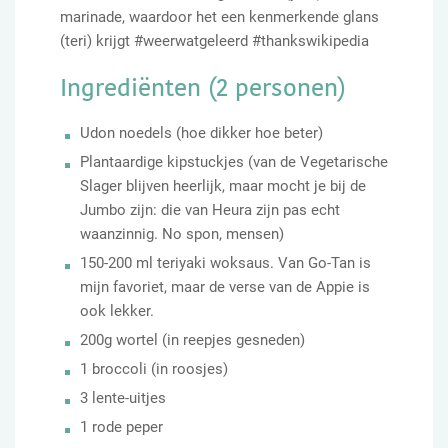
marinade, waardoor het een kenmerkende glans
(teri) krijgt #weerwatgeleerd #thankswikipedia
Ingrediënten (2 personen)
Udon noedels (hoe dikker hoe beter)
Plantaardige kipstuckjes (van de Vegetarische
Slager blijven heerlijk, maar mocht je bij de
Jumbo zijn: die van Heura zijn pas echt
waanzinnig. No spon, mensen)
150-200 ml teriyaki woksaus. Van Go-Tan is
mijn favoriet, maar de verse van de Appie is
ook lekker.
200g wortel (in reepjes gesneden)
1 broccoli (in roosjes)
3 lente-uitjes
1 rode peper