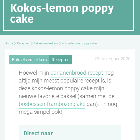
Kokos-lemon poppy
cake
Home
Recepten
Baksels en lekkers
Kokos-lemon poppy cake
29 november 2020
Baksels en lekkers
Recepten
Hoewel mijn
bananenbrood-recept
nog
altijd mijn meest populaire recept is, is
deze kokos-lemon poppy cake mijn
nieuwe favoriete baksel (samen met de
bosbessen-frambozencake
dan). En nog
mega simpel ook!
Direct naar