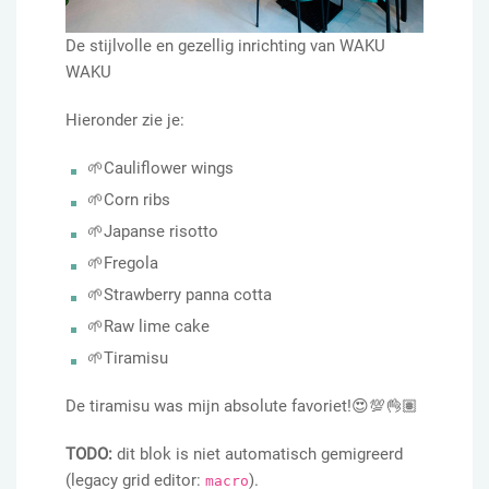
De stijlvolle en gezellig inrichting van WAKU
WAKU
Hieronder zie je:
🌱Cauliflower wings
🌱Corn ribs
🌱Japanse risotto
🌱Fregola
🌱Strawberry panna cotta
🌱Raw lime cake
🌱Tiramisu
De tiramisu was mijn absolute favoriet!😍💯👌🏽
TODO:
dit blok is niet automatisch gemigreerd
(legacy grid editor:
).
macro