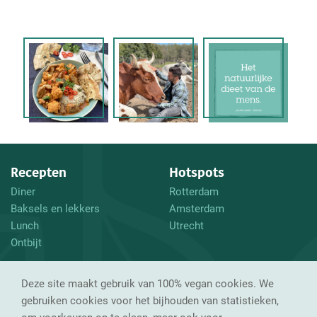
Recepten
Hotspots
Diner
Rotterdam
Baksels en lekkers
Amsterdam
Lunch
Utrecht
Ontbijt
En verder
Volg mij
Deze site maakt gebruik van 100% vegan cookies. We
Waarom vegan?
Instagram
gebruiken cookies voor het bijhouden van statistieken,
Tips
Facebook