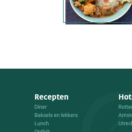
Recepten
Hot
Diner
Rott
Baksels en lekkers
Amst
Lunch
Utrec
Ontbijt