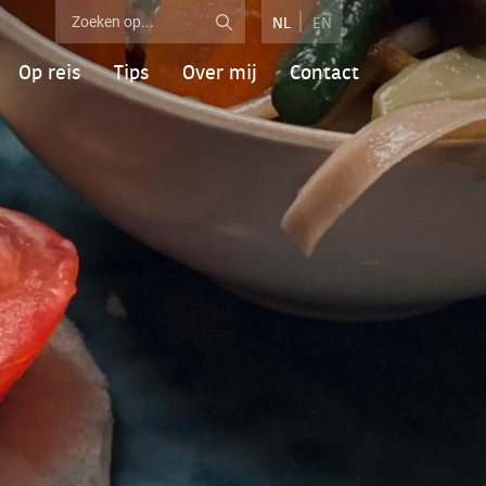
NL
EN
Op reis
Tips
Over mij
Contact