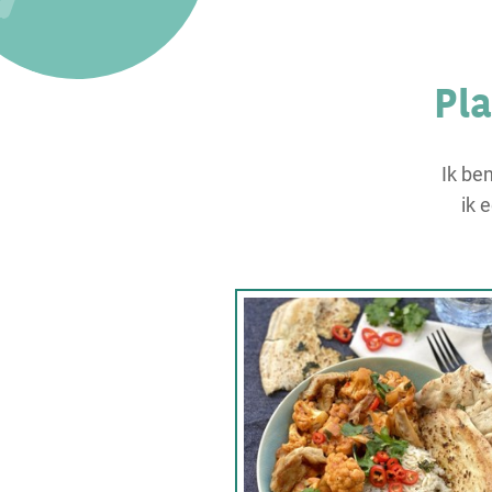
Pl
Ik be
ik 