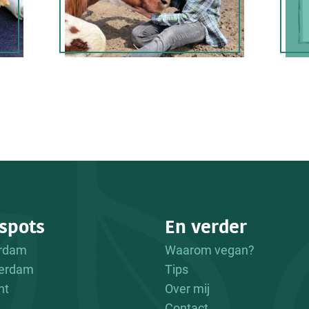
spots
En verder
erdam
Waarom vegan?
erdam
Tips
ht
Over mij
Contact