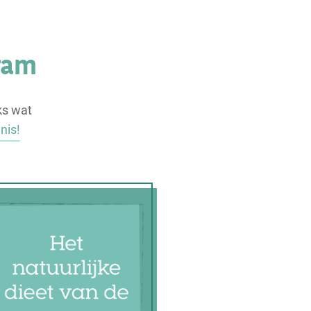
ram
ks wat
nis!