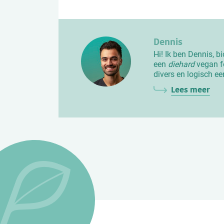
Dennis
Hi! Ik ben Dennis, b
een
diehard
vegan fo
divers en logisch ee
Lees meer