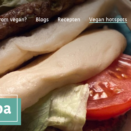
om vegan?
Blogs
Recepten
Vegan hotspots
pa