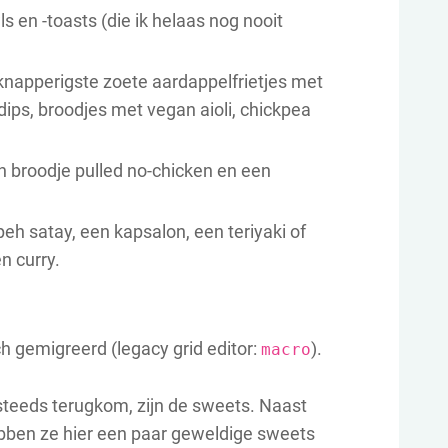
ls en -toasts (die ik helaas nog nooit
e knapperigste zoete aardappelfrietjes met
dips, broodjes met vegan aioli, chickpea
n broodje pulled no-chicken en een
eh satay, een kapsalon, een teriyaki of
n curry.
ch gemigreerd (legacy grid editor:
).
macro
 steeds terugkom, zijn de sweets. Naast
bben ze hier een paar geweldige sweets