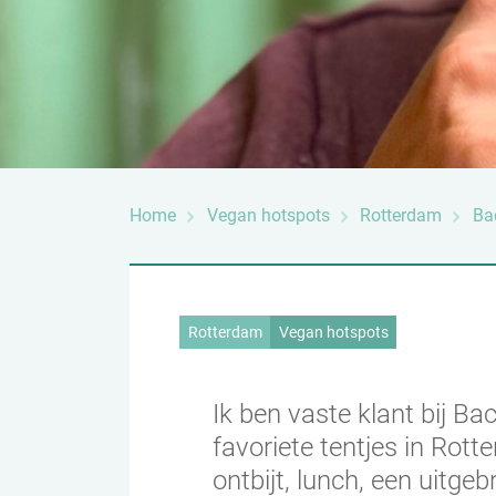
Home
Vegan hotspots
Rotterdam
Ba
Rotterdam
Vegan hotspots
Ik ben vaste klant bij Ba
favoriete tentjes in Rott
ontbijt, lunch, een uitgeb