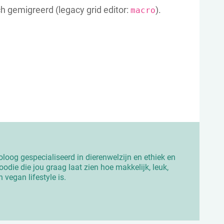
ch gemigreerd (legacy grid editor:
).
macro
ioloog gespecialiseerd in dierenwelzijn en ethiek en
odie die jou graag laat zien hoe makkelijk, leuk,
n vegan lifestyle is.