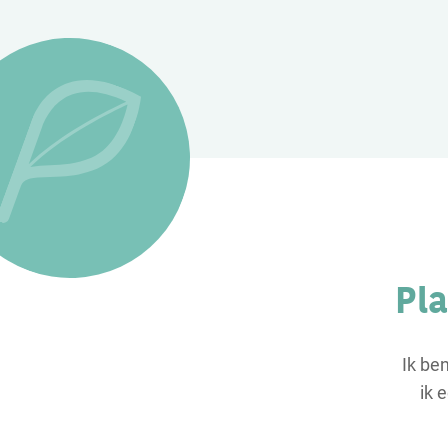
Pl
Ik be
ik 