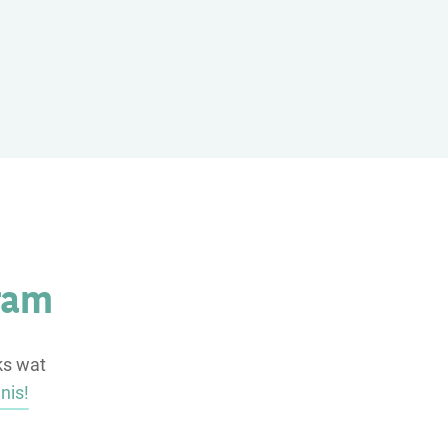
ram
ks wat
nis!