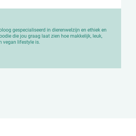
ioloog gespecialiseerd in dierenwelzijn en ethiek en
odie die jou graag laat zien hoe makkelijk, leuk,
n vegan lifestyle is.