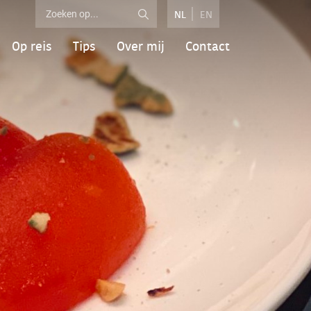
NL
EN
Op reis
Tips
Over mij
Contact