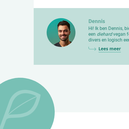
Dennis
Hi! Ik ben Dennis, b
een
diehard
vegan fo
divers en logisch ee
Lees meer