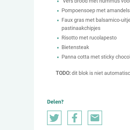
Vers brood met hummus voo
Pompoensoep met amandelsc
Faux gras met balsamico-uitj
pastinaakchipjes
Risotto met rucolapesto
Bietensteak
Panna cotta met sticky choc
TODO:
dit blok is niet automatis
Delen?