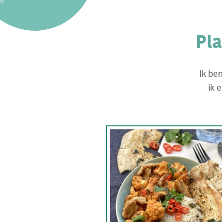
Pl
Ik be
ik 