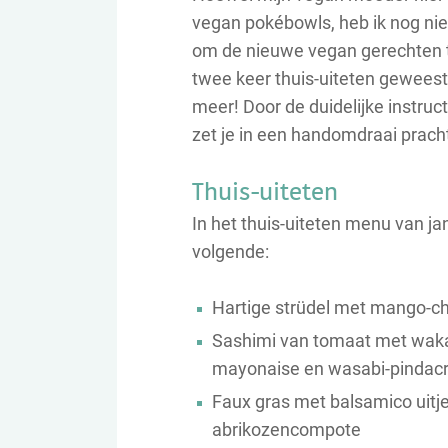
vegan pokébowls, heb ik nog nie
om de nieuwe vegan gerechten te
twee keer thuis-uiteten geweest
meer! Door de duidelijke instru
zet je in een handomdraai pracht
Thuis-uiteten
In het thuis-uiteten menu van j
volgende:
Hartige strüdel met mango-ch
Sashimi van tomaat met waka
mayonaise en wasabi-pindac
Faux gras met balsamico uitjes
abrikozencompote