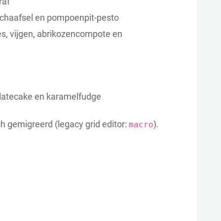
raf
haafsel en pompoenpit-pesto
es, vijgen, abrikozencompote en
olatecake en karamelfudge
ch gemigreerd (legacy grid editor:
).
macro