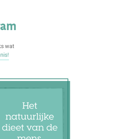
ram
ks wat
nis!