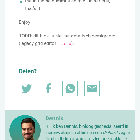
Pleur ’t in de hummus en mix. Ja serieus,
that’s it.
Enjoy!
TODO:
dit blok is niet automatisch gemigreerd
(legacy grid editor:
).
macro
Delen?
Dennis
Hi! Ik ben Dennis, bioloog gespecialiseerd in
dierenwelzijn en ethiek en een
diehard
vegan
foodie die jou graag laat zien hoe makkelijk,