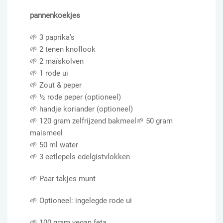
pannenkoekjes
🌱 3 paprika’s
🌱 2 tenen knoflook
🌱 2 maïskolven
🌱 1 rode ui
🌱 Zout & peper
🌱 ½ rode peper (optioneel)
🌱 handje koriander (optioneel)
🌱 120 gram zelfrijzend bakmeel🌱 50 gram
maismeel
🌱 50 ml water
🌱 3 eetlepels edelgistvlokken
🌱 Paar takjes munt
🌱 Optioneel: ingelegde rode ui
🌱 100 gram vegan feta