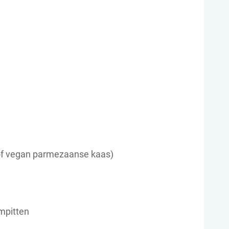
(of vegan parmezaanse kaas)
mpitten