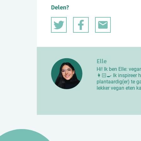
Delen?
Elle
Hi! Ik ben Elle: veg
👩🏻‍🍳 Ik inspireer
plantaardig(er) te g
lekker vegan eten ka