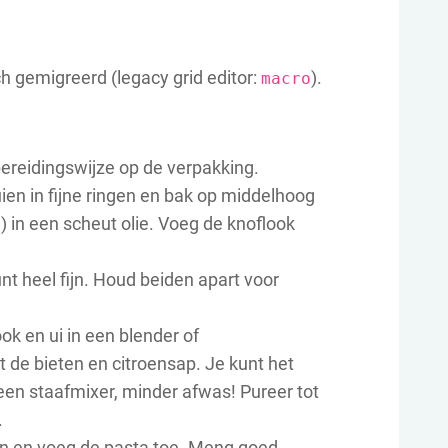
ch gemigreerd (legacy grid editor:
).
macro
ereidingswijze op de verpakking.
uien in fijne ringen en bak op middelhoog
!) in een scheut olie. Voeg de knoflook
t heel fijn. Houd beiden apart voor
ok en ui in een blender of
e bieten en citroensap. Je kunt het
een staafmixer, minder afwas! Pureer tot
.
n en voeg de pasta toe. Meng goed.