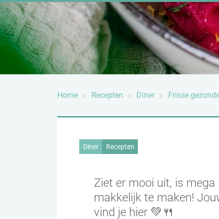
Home
Recepten
Diner
Frisse gezonde
Diner
Recepten
Ziet er mooi uit, is meg
makkelijk te maken! Jou
vind je hier 💚🍴