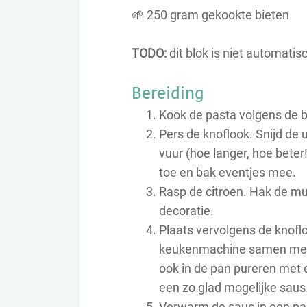
🌱 250 gram gekookte bieten
TODO:
dit blok is niet automatis
Bereiding
Kook de pasta volgens de b
Pers de knoflook. Snijd de 
vuur (hoe langer, hoe beter
toe en bak eventjes mee.
Rasp de citroen. Hak de mun
decoratie.
Plaats vervolgens de knoflo
keukenmachine samen met d
ook in de pan pureren met 
een zo glad mogelijke saus
Verwarm de saus in een pa