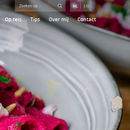
NL
EN
Op reis
Tips
Over mij
Contact