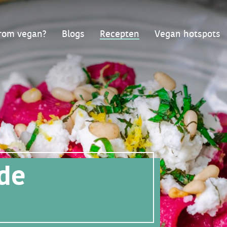
om vegan?
Blogs
Recepten
Vegan hotspots
de