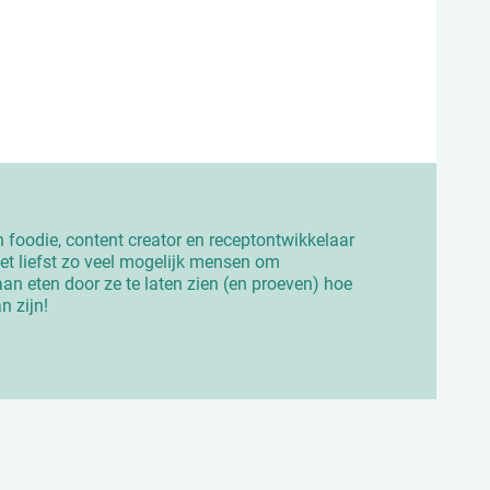
an foodie, content creator en receptontwikkelaar
 het liefst zo veel mogelijk mensen om
aan eten door ze te laten zien (en proeven) hoe
n zijn!