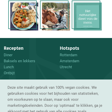
Recepten
Hotspots
Diner
Rotterdam
Baksels en lekkers
Amsterdam
Lunch
Utrecht
Ontbijt
En verder
Volg mij
Deze site maakt gebruik van 100% vegan cookies. We
Waarom vegan?
Instagram
gebruiken cookies voor het bijhouden van statistieken,
Tips
Facebook
om voorkeuren op te slaan, maar ook voor
Over mij
marketingdoeleinden. Door op 'optimaal' te klikken, ga je
Contact
akkoord met het gebruik van alle cookies zoals