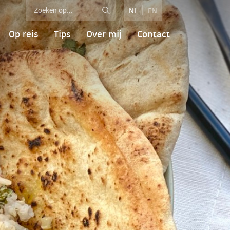
NL
EN
Op reis
Tips
Over mij
Contact