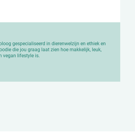
ioloog gespecialiseerd in dierenwelzijn en ethiek en
odie die jou graag laat zien hoe makkelijk, leuk,
n vegan lifestyle is.