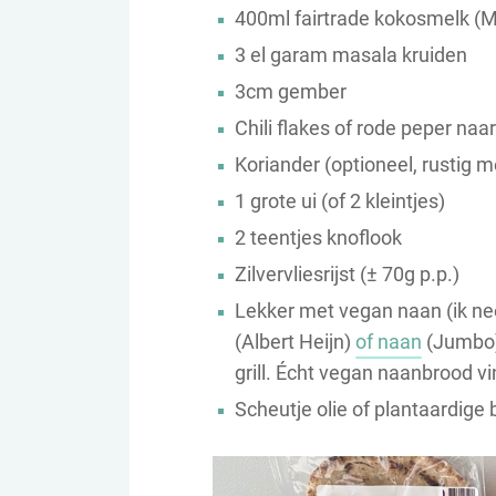
400ml fairtrade kokosmelk (M
3 el garam masala kruiden
3cm gember
Chili flakes of rode peper na
Koriander (optioneel, rustig 
1 grote ui (of 2 kleintjes)
2 teentjes knoflook
Zilvervliesrijst (± 70g p.p.)
Lekker met vegan naan (ik 
(Albert Heijn)
of naan
(Jumbo).
grill. Écht vegan naanbrood vi
Scheutje olie of plantaardige