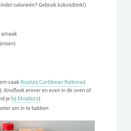
inder calorieën? Gebruik kokosdrink!)
ar smaak
mensen)
neem vaak
Rosita's Caribbean flatbread
 Knoflook erover en even in de oven of
nd je
bij Ekoplaza
)
 boter om in te bakken