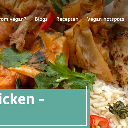
om vegan?
Blogs
Recepten
Vegan hotspots
icken -