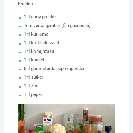
Kruiden
1 tl curry poeder
1cm verse gember (fijn gesneden)
1 tl kurkuma
1 tl korianderzaad
1 tl komijnzaad
1 tl kaneel
5 tl geroosterde paprikapoeder
1 tl suiker
1 tl zout
1 tl peper