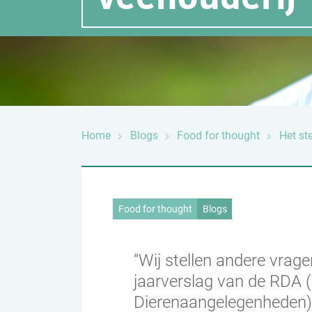
Home
Blogs
Food for thought
Het ste
Food for thought
Blogs
“Wij stellen andere vragen
jaarverslag van de RDA 
Dierenaangelegenheden)