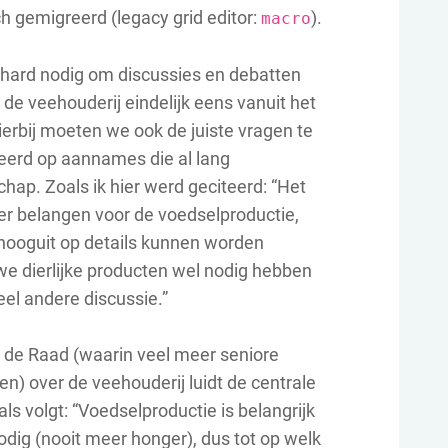
ch gemigreerd (legacy grid editor:
).
macro
keihard nodig om discussies en debatten
de veehouderij eindelijk eens vanuit het
Hierbij moeten we ook de juiste vragen te
aseerd op aannames die al lang
hap. Zoals ik hier werd geciteerd: “Het
ver belangen voor de voedselproductie,
ooguit op details kunnen worden
 we dierlijke producten wel nodig hebben
eel andere discussie.”
n de Raad (waarin veel meer seniore
) over de veehouderij luidt de centrale
ls volgt: “Voedselproductie is belangrijk
ig (nooit meer honger), dus tot op welk