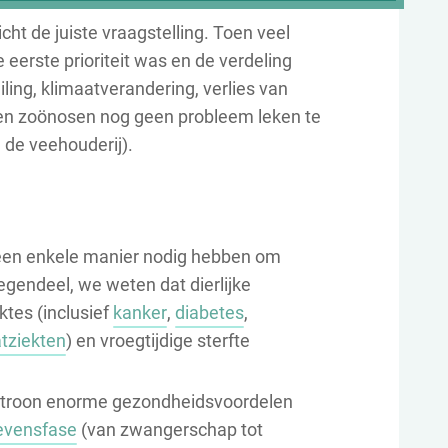
cht de juiste vraagstelling. Toen veel
 eerste prioriteit was en de verdeling
ing, klimaatverandering, verlies van
n en zoönosen nog geen probleem leken te
n de veehouderij).
geen enkele manier nodig hebben om
ntegendeel, we weten dat dierlijke
ktes (inclusief
kanker
,
diabetes
,
atziekten
) en vroegtijdige sterfte
atroon enorme gezondheidsvoordelen
levensfase
(van zwangerschap tot