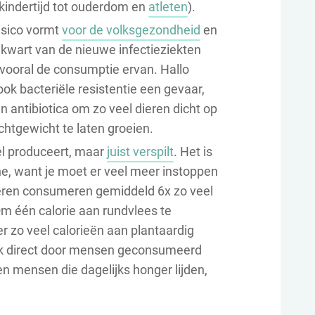
kindertijd tot ouderdom en
atleten
).
isico vormt
voor de volksgezondheid
en
ekwart van de nieuwe infectieziekten
 (vooral de consumptie ervan. Hallo
ok bacteriële resistentie een gevaar,
n antibiotica om zo veel dieren dicht op
achtgewicht te laten groeien.
el produceert, maar
juist verspilt
. Het is
, want je moet er veel meer instoppen
 Dieren consumeren gemiddeld 6x zo veel
m één calorie aan rundvlees te
er zo veel calorieën aan plantaardig
ok direct door mensen geconsumeerd
n mensen die dagelijks honger lijden,