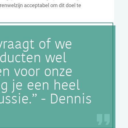
renwelzijn acceptabel om dit doel te
fvraagt of we
oducten wel
n voor onze
jg je een heel
ussie.” - Dennis