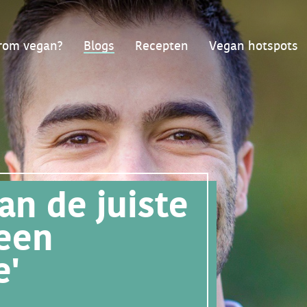
om vegan?
Blogs
Recepten
Vegan hotspots
an de juiste
 een
e'