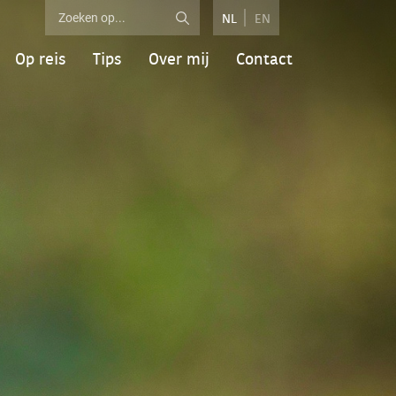
NL
EN
Op reis
Tips
Over mij
Contact