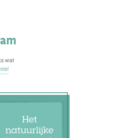
ram
ks wat
nis!