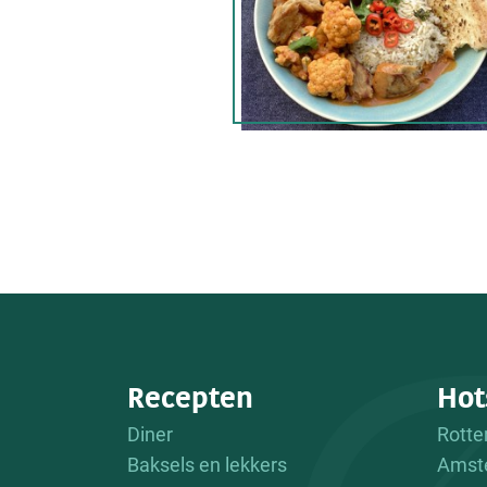
Recepten
Hot
Diner
Rott
Baksels en lekkers
Amst