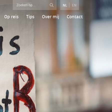
NL
EN
Op reis
Tips
Over mij
Contact