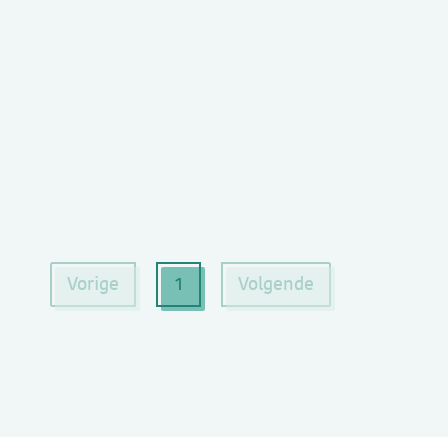
(huidige pagina)
Vorige
1
Volgende