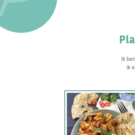
Pl
Ik be
ik 