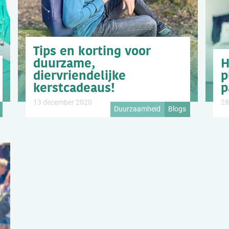
Tips en korting voor
duurzame,
H
diervriendelijke
p
kerstcadeaus!
p
13 december 2020
28
Duurzaamheid
Blogs