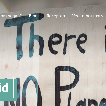
om vegan?
Blogs
Recepten
Vegan hotspots
id